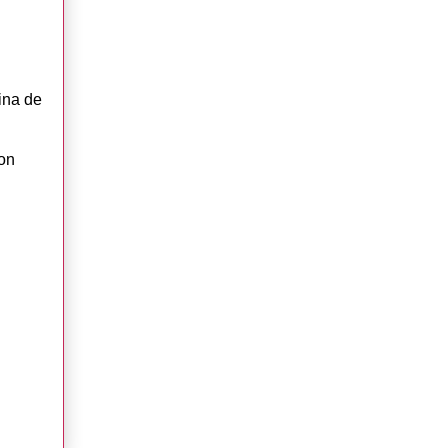
ina de
con