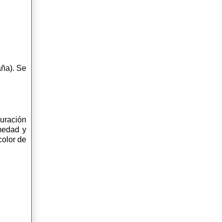
aña). Se
duración
medad y
color de