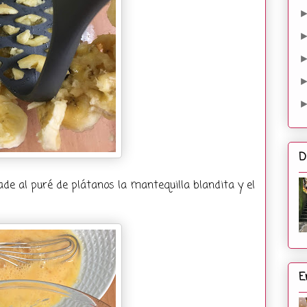
D
ade al puré de plátanos la mantequilla blandita y el
E