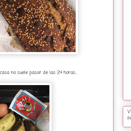
asa no suele pasar de las 24 horas...
V
P