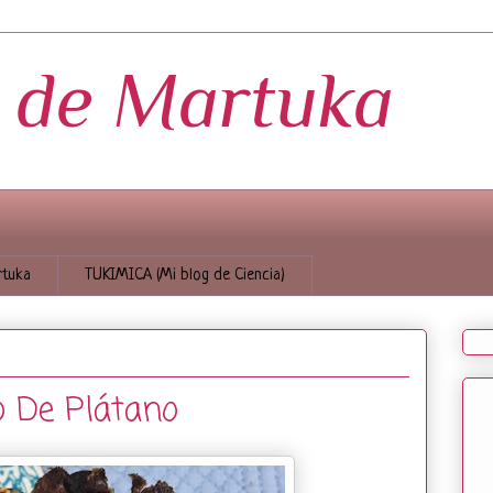
s de Martuka
tuka
TUKIMICA (Mi blog de Ciencia)
o De Plátano