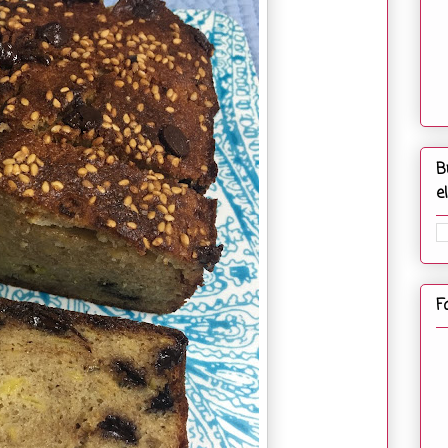
B
e
F