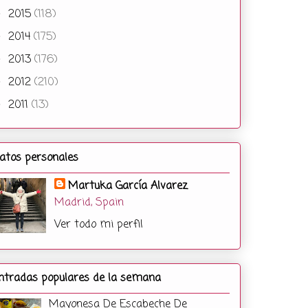
2015
(118)
►
2014
(175)
►
2013
(176)
►
2012
(210)
►
2011
(13)
►
atos personales
Martuka García Alvarez
Madrid, Spain
Ver todo mi perfil
ntradas populares de la semana
Mayonesa De Escabeche De