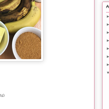
A
ta)