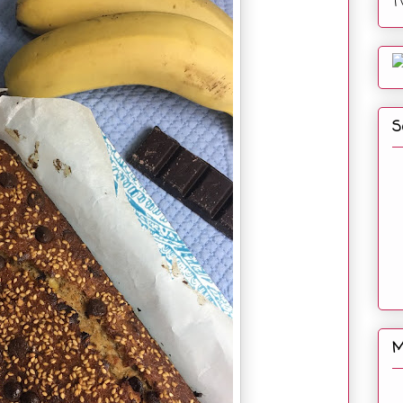
T
S
M