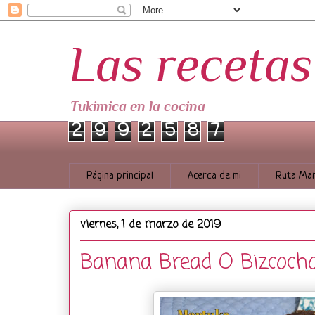
Las receta
Tukimica en la cocina
2
9
9
2
5
8
7
Página principal
Acerca de mi
Ruta Mar
viernes, 1 de marzo de 2019
Banana Bread O Bizcoch