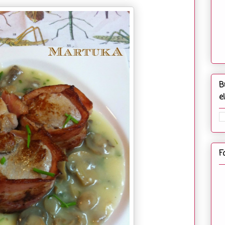
B
e
F