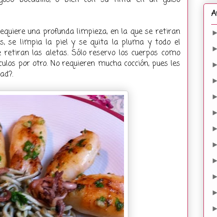
goso bocadillo, o bien con su tinta en un guiso
A
equiere una profunda limpieza, en la que se retiran
os, se limpia la piel y se quita la pluma y todo el
 retiran las aletas. Sólo reservo los cuerpos como
áculos por otro. No requieren mucha cocción, pues les
ad?.