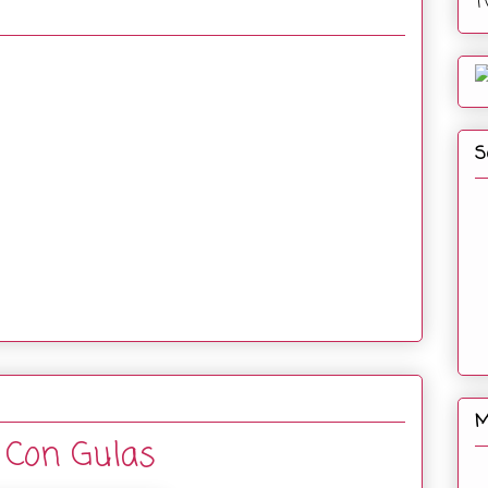
T
S
M
 Con Gulas