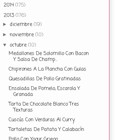
2014
(175)
►
2013
(176)
▼
diciembre
(19)
►
noviembre
(10)
►
octubre
(10)
▼
Medallones De Solomillo Con Bacon
Y Salsa De Champ...
Chipirones A La Plancha Con Gulas
Quesadillas De Pollo Gratinadas
Ensalada De Pomelo, Escarola Y
Granada
Tarta De Chocolate Blanco Tres
Texturas
Cuscús Con Verduras Al Curry
Tartaletas De Patata Y Calabacín
Pollo Con Yogur Griego