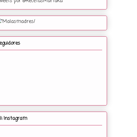
weets por @RecetasMartuka
eguidores
i Instagram