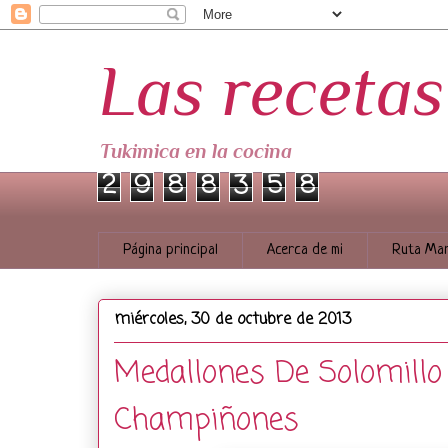
Las receta
Tukimica en la cocina
2
9
8
8
3
5
8
Página principal
Acerca de mi
Ruta Mar
miércoles, 30 de octubre de 2013
Medallones De Solomillo
Champiñones