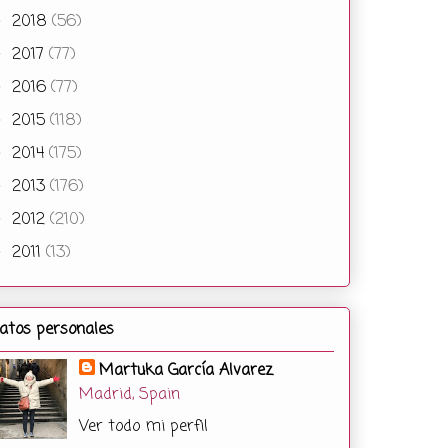
2018
(56)
►
2017
(77)
►
2016
(77)
►
2015
(118)
►
2014
(175)
►
2013
(176)
►
2012
(210)
►
2011
(13)
►
atos personales
Martuka García Alvarez
Madrid, Spain
Ver todo mi perfil