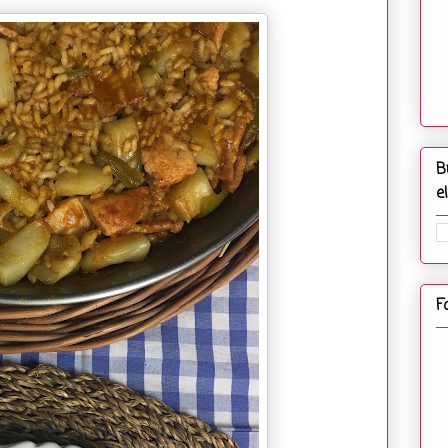
B
e
F