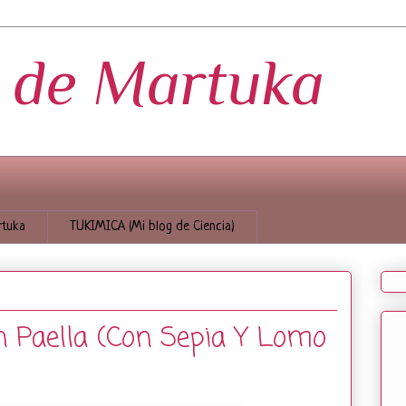
s de Martuka
tuka
TUKIMICA (Mi blog de Ciencia)
 Paella (Con Sepia Y Lomo