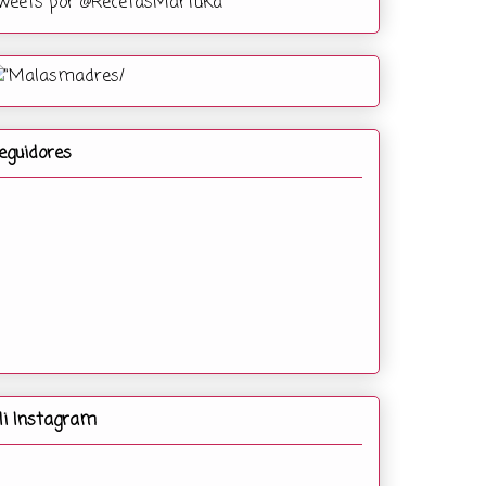
weets por @RecetasMartuka
eguidores
i Instagram