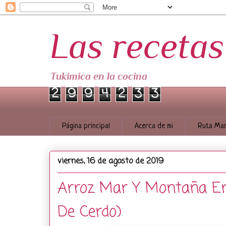
Las receta
Tukimica en la cocina
2
9
9
4
2
3
3
Página principal
Acerca de mi
Ruta Mar
viernes, 16 de agosto de 2019
Arroz Mar Y Montaña En
De Cerdo)