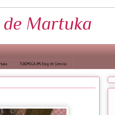
s de Martuka
tuka
TUKIMICA (Mi blog de Ciencia)