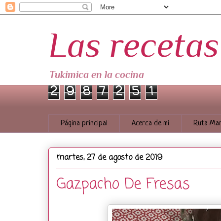
Las receta
Tukimica en la cocina
2
9
8
7
2
5
1
Página principal
Acerca de mi
Ruta Mar
martes, 27 de agosto de 2019
Gazpacho De Fresas