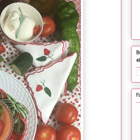
B
e
F