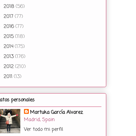
2018
(56)
►
2017
(77)
►
2016
(77)
►
2015
(118)
►
2014
(175)
►
2013
(176)
►
2012
(210)
►
2011
(13)
►
atos personales
Martuka García Alvarez
Madrid, Spain
Ver todo mi perfil