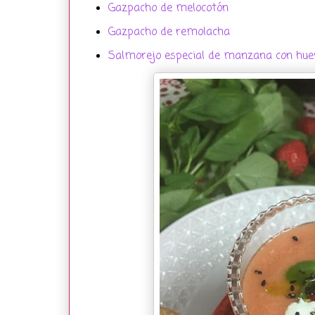
Gazpacho de melocotón
Gazpacho de remolacha
Salmorejo especial de manzana con hue