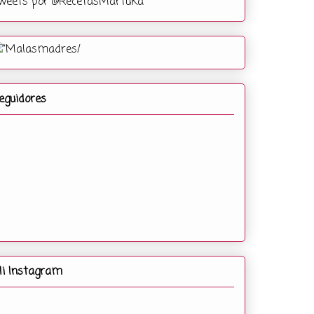
weets por @RecetasMartuka
eguidores
i Instagram