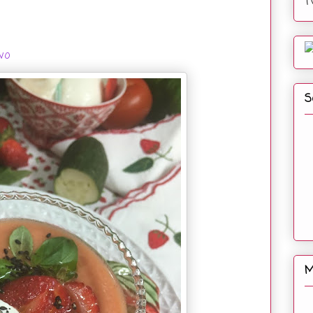
T
vo
S
M