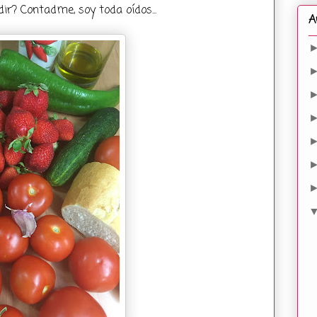
r? Contadme, soy toda oídos...
A