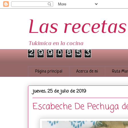
Las receta
Tukimica en la cocina
2
9
9
0
8
5
3
Página principal
Acerca de mi
Ruta Mar
jueves, 25 de julio de 2019
Escabeche De Pechuga d