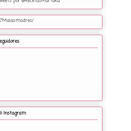
weets por @RecetasMartuka
eguidores
i Instagram