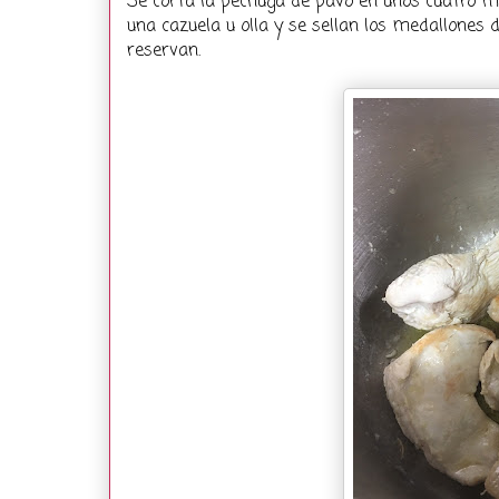
Se corta la pechuga de pavo en unos cuatro me
una cazuela u olla y se sellan los medallones 
reservan.