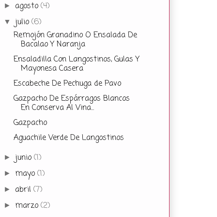
agosto
(4)
►
julio
(6)
▼
Remojón Granadino O Ensalada De
Bacalao Y Naranja
Ensaladilla Con Langostinos, Gulas Y
Mayonesa Casera
Escabeche De Pechuga de Pavo
Gazpacho De Espárragos Blancos
En Conserva Al Vina...
Gazpacho
Aguachile Verde De Langostinos
junio
(1)
►
mayo
(1)
►
abril
(7)
►
marzo
(2)
►