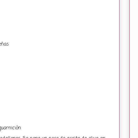
eñas
uarnición