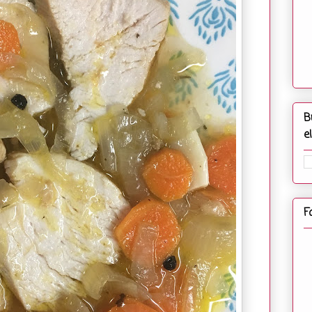
B
e
F