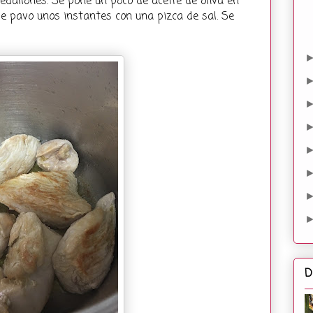
dallones. Se pone un poco de aceite de oliva en
de pavo unos instantes con una pizca de sal. Se
D