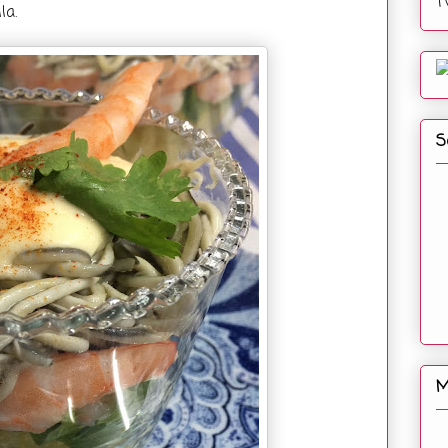
T
la.
S
M