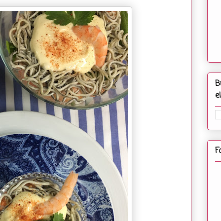
B
e
F