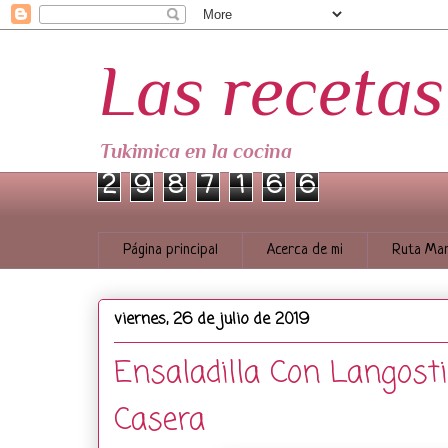
Las receta
Tukimica en la cocina
2
9
8
7
1
6
6
Página principal
Acerca de mi
Ruta Mar
viernes, 26 de julio de 2019
Ensaladilla Con Langost
Casera