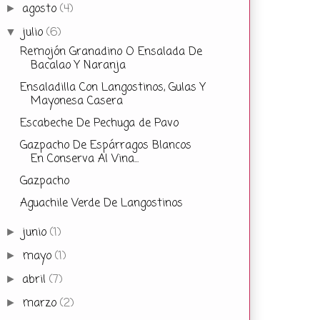
agosto
(4)
►
julio
(6)
▼
Remojón Granadino O Ensalada De
Bacalao Y Naranja
Ensaladilla Con Langostinos, Gulas Y
Mayonesa Casera
Escabeche De Pechuga de Pavo
Gazpacho De Espárragos Blancos
En Conserva Al Vina...
Gazpacho
Aguachile Verde De Langostinos
junio
(1)
►
mayo
(1)
►
abril
(7)
►
marzo
(2)
►