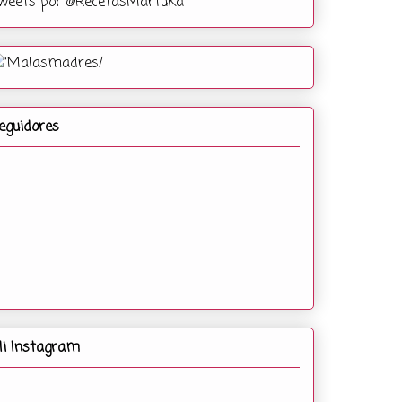
weets por @RecetasMartuka
eguidores
i Instagram