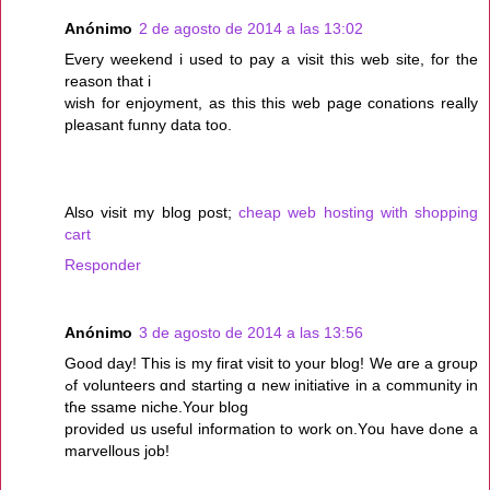
Anónimo
2 de agosto de 2014 a las 13:02
Every weekend i used to pay a visit this web site, for the
reason that i
wish for enjoyment, as this this web page conations really
pleasant funny data too.
Also visit my blog post;
cheap web hosting with shopping
cart
Responder
Anónimo
3 de agosto de 2014 a las 13:56
Gooԁ day! This іs my firat visit tօ your blog! Wе ɑгe a grouƿ
ߋf volunteers ɑnd starting ɑ new initiative in a community in
tɦе ssame niche.Your blog
provided սs uѕeful іnformation to ԝork on.Yօu have dߋne a
marvellous job!